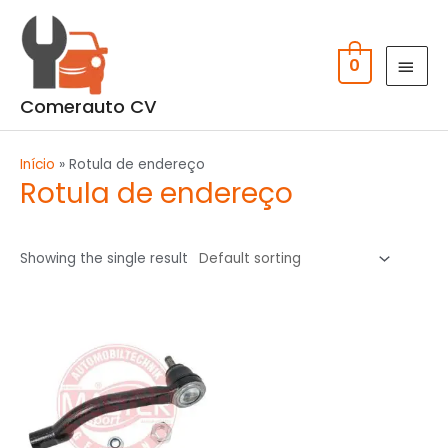
Skip
MAI
to
MEN
content
0
Comerauto CV
Início
»
Rotula de endereço
Rotula de endereço
Showing the single result