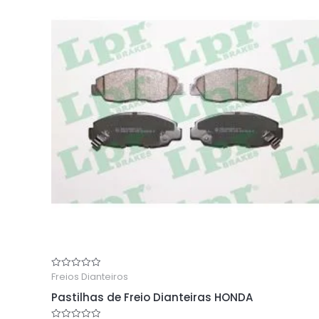
Freios Dianteiros
Rated
0
out
Pastilhas de Freio Dianteiras HONDA
of
5