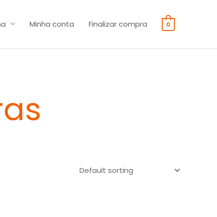
na
Minha conta
Finalizar compra
0
ras