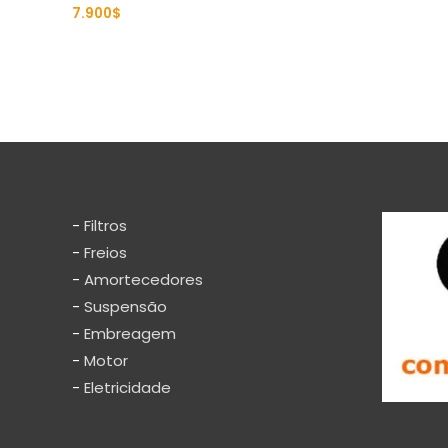
7.900
$
Rated
0
out
of
5
-
Filtros
-
Freios
-
Amortecedores
-
Suspensão
-
Embreagem
-
Motor
-
Eletricidade