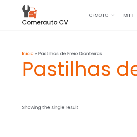
Skip
to
CFMOTO
MITT
content
Comerauto CV
Início
»
Pastilhas de Freio Dianteiras
Pastilhas d
Showing the single result