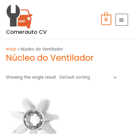
Skip
MAI
to
MEN
content
0
Comerauto CV
Início
»
Núcleo do Ventilador
Núcleo do Ventilador
Showing the single result