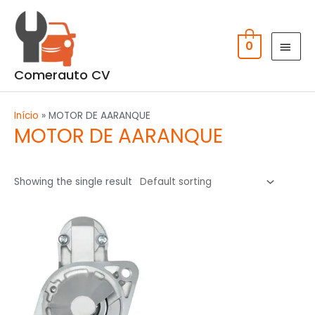
Skip
MAI
to
MEN
content
0
Comerauto CV
Início
»
MOTOR DE AARANQUE
MOTOR DE AARANQUE
Showing the single result