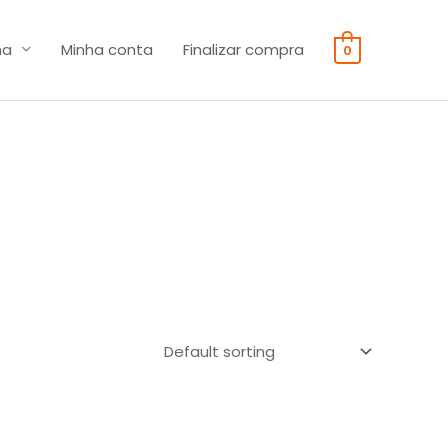
na
Minha conta
Finalizar compra
0
o