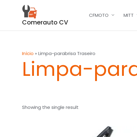
Skip
to
CFMOTO
MITT
content
Comerauto CV
Início
»
Limpa-parabrisa Traseiro
Limpa-para
Showing the single result