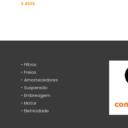
4.400
$
Rated
0
out
of
5
-
Filtros
-
Freios
-
Amortecedores
-
Suspensão
-
Embreagem
-
Motor
-
Eletricidade