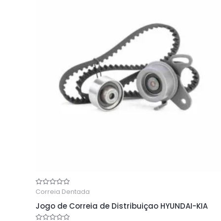
Correia Dentada
Rated
0
out
Jogo de Correia de Distribuiçao HYUNDAI-KIA
of
5