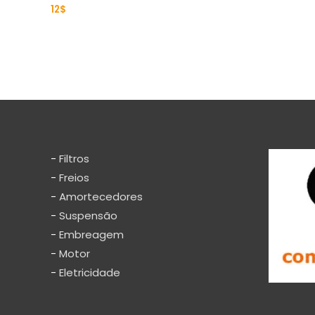
12
$
Rated
0
out
of
5
-
Filtros
-
Freios
-
Amortecedores
-
Suspensão
-
Embreagem
-
Motor
-
Eletricidade