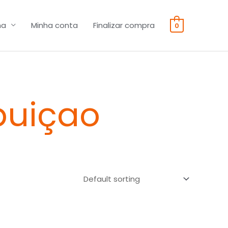
na
Minha conta
Finalizar compra
0
buiçao