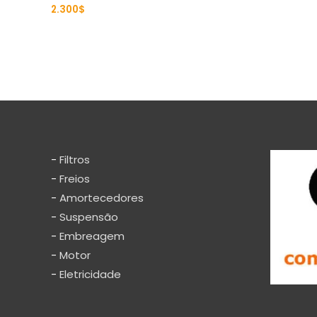
2.300
$
Rated
0
out
of
5
-
Filtros
-
Freios
-
Amortecedores
-
Suspensão
-
Embreagem
-
Motor
-
Eletricidade