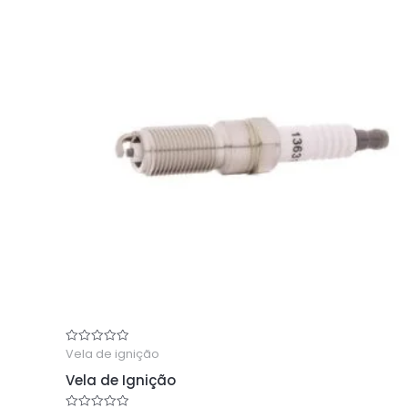
Vela de ignição
Rated
0
out
Vela de Ignição
of
5