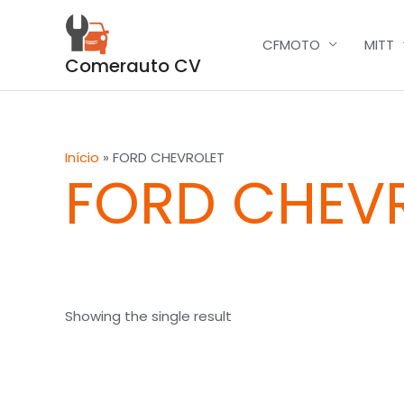
Skip
to
CFMOTO
MITT
content
Comerauto CV
Início
»
FORD CHEVROLET
FORD CHEV
Showing the single result