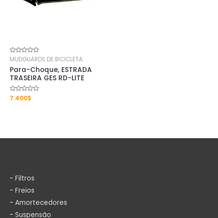
Rated
MUDGUARDS DE BICICLETA
0
Para-Choque, ESTRADA
out
of
TRASEIRA GES RD-LITE
5
Rated
7.400
$
0
out
of
5
-
Filtros
-
Freios
-
Amortecedores
-
Suspensão